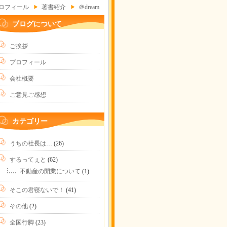
ロフィール
著書紹介
＠dream
ブログについて
ご挨拶
プロフィール
会社概要
ご意見ご感想
カテゴリー
うちの社長は…
(26)
するってぇと
(62)
不動産の開業について
(1)
そこの君寝ないで！
(41)
その他
(2)
全国行脚
(23)