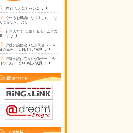
猫
に
なんにもセンム
より
今年もお世話になりました
に
な
んにもセンム
より
仕事の哲学
に
ヨシダホームズ吉
田です
より
戸建分譲住宅６社が統合へ（今
日の日経）
に
FDJ社／浅見
より
戸建分譲住宅６社が統合へ（今
日の日経）
に
FDJ社／浅見
より
関連サイト
メタ情報