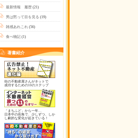
最新情報 履歴
(21)
男は黙って目を見る
(19)
雑感あれこれ
(56)
食べ物記
(1)
著書紹介
街の不動産屋さんがネットで
成功するための10のステップ
「まちふど」から一年…
日本中の街角で、少しずつ、しか
し劇的な変化が起きている！