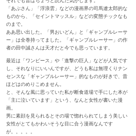
それでも昔はちょっと読んだ気がします。
「あぶさん」「浮浪雲」などの漫画界の司馬遼太郎的な
ものから、「セイントマッスル」などの変態チックなも
のまで。
ああ思い出した。「男おいどん」と「ギャンブルレーサ
ー」は全巻持ってました。「ギャンブルレーサー」の作
者の田中誠さんは天才だと今でも思っています。
最近は「ワンピース」や「進撃の巨人」などが人気です
し、それなりにいいんですが、どうも私は無理くりナン
センスな「ギャンブルレーサー」的なものが好きで、昔
ほどはのめりこめません。
と、そんな風に思っていた私が断食道場で手にした本が
「主に泣いています」という、なんと女性が書いた漫
画。
男に素顔を見られるとその場で惚れられてしまう美しい
女性がとてもかわいそうな目に合う漫画なんです
が。。。。。