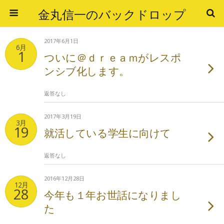
金丸信一のバックドロップ
2017年6月1日
6月
1
ついに＠ｄｒｅａｍがレスポ
ンシブ化します。
返答なし
2017年3月19日
3月
19
就活している学生に向けて
返答なし
2016年12月28日
12月
28
今年も１年お世話になりまし
た